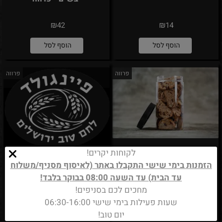
₪
₪
42
14
הוסף לסל
הוסף לסל
פרווה
פרווה
לקוחות יקרים!
הזמנות בימי שישי התקבלו באתר (לאיסוף מסניף/משלוח
עוגיות בסקוטי שוקולד ואגוזי
עוגיות מלח ים - פרווה
עד הבית) עד השעה 08:00 בבוקר בלבד!
לוז - פרווה
מחכים לכם בסניפים!
שעות פעילות בימי שישי 06:30-16:00
₪
₪
32
42
יום טוב!