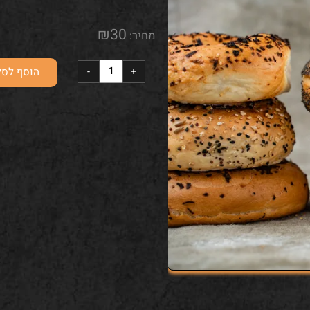
100% קמח לבן
קמח לבן , שמרים, מים מלח
₪
30
מחיר:
הוסף לסל