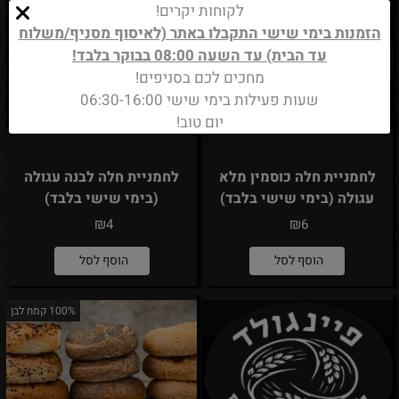
לקוחות יקרים!
הזמנות בימי שישי התקבלו באתר (לאיסוף מסניף/משלוח
עד הבית) עד השעה 08:00 בבוקר בלבד!
מחכים לכם בסניפים!
שעות פעילות בימי שישי 06:30-16:00
יום טוב!
לחמניית חלה כוסמין מלא
לחמניית חלה לבנה עגולה
עגולה (בימי שישי בלבד)
(בימי שישי בלבד)
₪
₪
4
6
הוסף לסל
הוסף לסל
100% קמח לבן