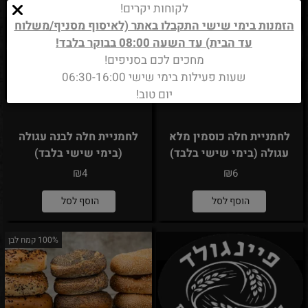
לקוחות יקרים!
הזמנות בימי שישי התקבלו באתר (לאיסוף מסניף/משלוח
עד הבית) עד השעה 08:00 בבוקר בלבד!
מחכים לכם בסניפים!
שעות פעילות בימי שישי 06:30-16:00
יום טוב!
לחמניית חלה כוסמין מלא
לחמניית חלה לבנה עגולה
עגולה (בימי שישי בלבד)
(בימי שישי בלבד)
₪
₪
4
6
הוסף לסל
הוסף לסל
100% קמח לבן