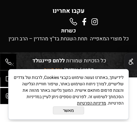
עקבו אחרינו
כשרות
כל מוצרי המאפייה תחת השגחת בד"ץ מהדרין – הרב רובין
✕
כל הזכויות שמורות
ללחם פיינגולד
תקנון
/
אודות
/
צור קשר
לידיעתך, באתרנו נעשה שימוש בקבצי Cookies, לרבות של צדדים
שלישיים, לצורך ניתוח השימוש באתר, שיפור חוויית הגלישה
והצגת פרסום מותאם אישית. המשך גלישה באתר מהווה את
בניית אתרים
הסכמתך לשימוש זה. לפרטים נוספים ניתן לעיין במדיניות
הפרטיות.
מדיניות הפרטיות
מאשר