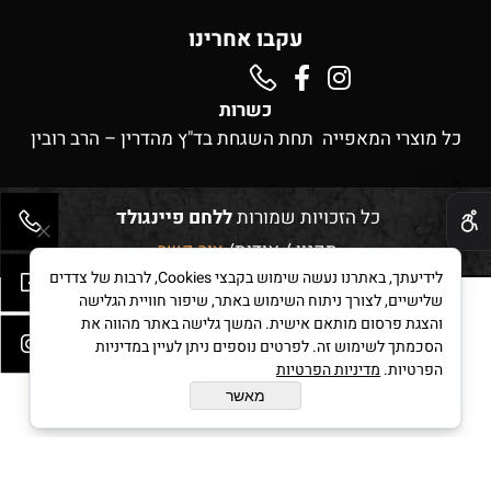
עקבו אחרינו
כשרות
כל מוצרי המאפייה תחת השגחת בד"ץ מהדרין – הרב רובין
✕
כל הזכויות שמורות
ללחם פיינגולד
תקנון
/
אודות
/
צור קשר
לידיעתך, באתרנו נעשה שימוש בקבצי Cookies, לרבות של צדדים
שלישיים, לצורך ניתוח השימוש באתר, שיפור חוויית הגלישה
והצגת פרסום מותאם אישית. המשך גלישה באתר מהווה את
בניית אתרים
הסכמתך לשימוש זה. לפרטים נוספים ניתן לעיין במדיניות
הפרטיות.
מדיניות הפרטיות
מאשר