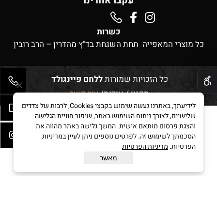
עקבו אחרינו
כשרות
כל מוצרי המאפייה תחת השגחת בד"ץ מהדרין – הרב רובין
✕
כל הזכויות שמורות
ללחם פיינגולד
תקנון
/
אודות
/
צור קשר
לידיעתך, באתרנו נעשה שימוש בקבצי Cookies, לרבות של צדדים
שלישיים, לצורך ניתוח השימוש באתר, שיפור חוויית הגלישה
והצגת פרסום מותאם אישית. המשך גלישה באתר מהווה את
בניית אתרים
הסכמתך לשימוש זה. לפרטים נוספים ניתן לעיין במדיניות
הפרטיות.
מדיניות הפרטיות
מאשר